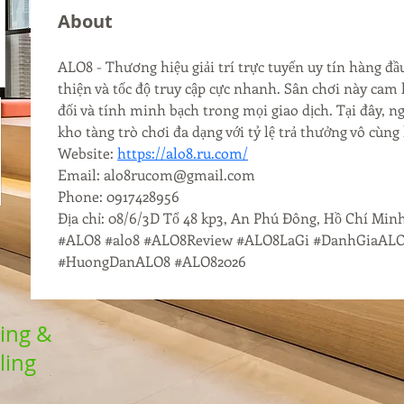
About
ALO8 - Thương hiệu giải trí trực tuyến uy tín hàng đầu
thiện và tốc độ truy cập cực nhanh. Sân chơi này cam 
đối và tính minh bạch trong mọi giao dịch. Tại đây, 
kho tàng trò chơi đa dạng với tỷ lệ trả thưởng vô cùng
Website: 
https://alo8.ru.com/
Email: alo8rucom@gmail.com
Phone: 0917428956
Địa chỉ: 08/6/3D Tổ 48 kp3, An Phú Đông, Hồ Chí Min
#ALO8 #alo8 #ALO8Review #ALO8LaGi #DanhGiaAL
#HuongDanALO8 #ALO82026
ing &
ling