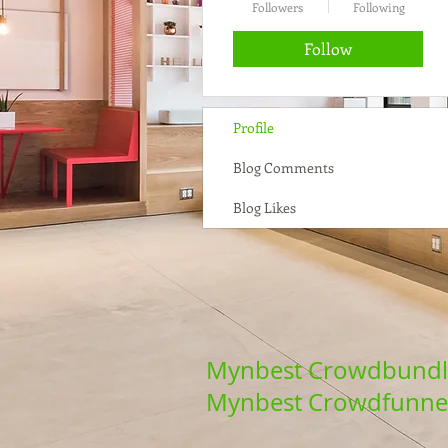
Followers
Following
Follow
Profile
Blog Comments
Blog Likes
Mynbest Crowdbundl
Mynbest Crowdfunne