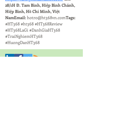
28/1H Đ. Tam Bình, Hiệp Bình Chánh, 
Hiệp Bình, Hồ Chí Minh, Việt 
NamEmail:
 hotro@ht368vn.com
Tags: 
#HT368 #ht368 #HT368Review 
#HT368LaGi #DanhGiaHT368 
#TraiNghiemHT368 
#HuongDanHT368
Mynbest Crowdbundling &
Mynbest Crowdfunneling
Creative solutions through joined resources
Contact us
© 2019 by Mynbest.