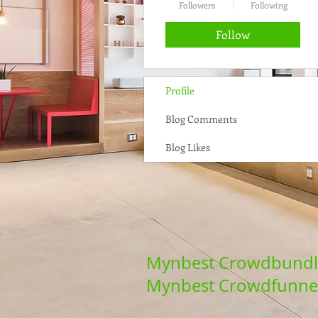
Followers
Following
Follow
Profile
Blog Comments
Blog Likes
Mynbest Crowdbundl
Mynbest Crowdfunne