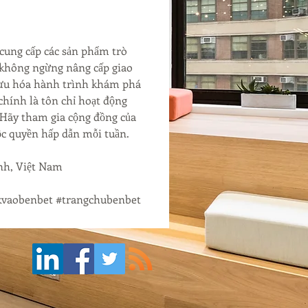
 cung cấp các sản phẩm trò 
 không ngừng nâng cấp giao 
 ưu hóa hành trình khám phá 
chính là tôn chỉ hoạt động 
 Hãy tham gia cộng đồng của 
c quyền hấp dẫn mỗi tuần.
inh, Việt Nam
kvaobenbet #trangchubenbet