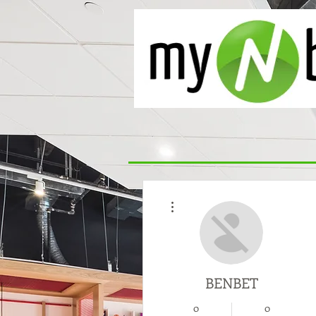
More actions
BENBET
0
0